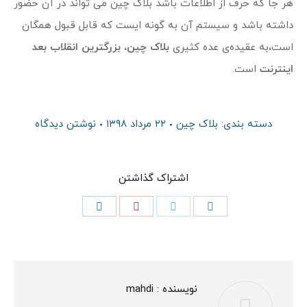
هر جا که حرف از اطلاعات باشد بلاک چین می تواند در آن حضور
داشته باشد و سیستم آن به گونه ایست که قابل قبول همگان
است،به عقیده‌ی عده کثیری
بلاک چین، بزرگترین انقلاب بعد
اینترنت
است.
دسته بندی:
بلاک چین
۲۲ مرداد ۱۳۹۸
نوشتن دیدگاه
اشتراک گذاشتن
اشتراک
اشتراک
اشتراک
اشتراک
در
در
در
در
فیسبوک
توئیتر
پینترست
لینکدین
نویسنده :
mahdi